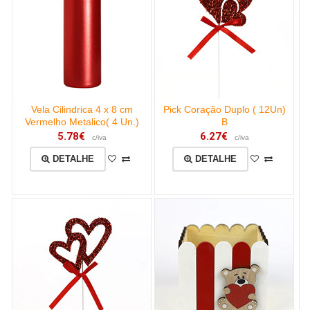
Vela Cilindrica 4 x 8 cm
Pick Coração Duplo ( 12Un)
Vermelho Metalico( 4 Un.)
B
5.78€
6.27€
c/iva
c/iva
DETALHE
DETALHE