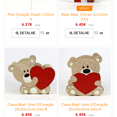
NOVO
Pick Coração Duplo ( 12Un)
Base Mad. C/Urso 12x12cm
A
(Un)
6.27€
6.40€
c/iva
c/iva
DETALHE
DETALHE
Caixa Mad. Urso C/Coração
Caixa Mad. Urso C/Coração
19x10x11cm (Un) B
15x10x15cm (Un) A
6.40€
6.40€
c/iva
c/iva