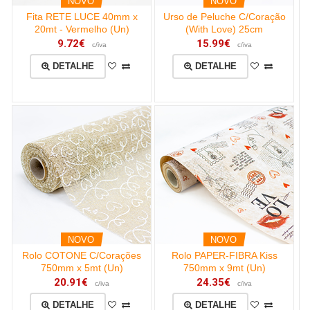
NOVO
NOVO
Fita RETE LUCE 40mm x
Urso de Peluche C/Coração
20mt - Vermelho (Un)
(With Love) 25cm
9.72€
15.99€
c/iva
c/iva
DETALHE
DETALHE
NOVO
NOVO
Rolo COTONE C/Corações
Rolo PAPER-FIBRA Kiss
750mm x 5mt (Un)
750mm x 9mt (Un)
20.91€
24.35€
c/iva
c/iva
DETALHE
DETALHE