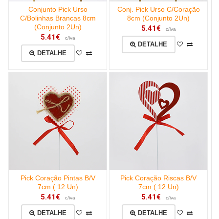
Conjunto Pick Urso
Conj. Pick Urso C/Coração
C/Bolinhas Brancas 8cm
8cm (Conjunto 2Un)
(Conjunto 2Un)
5.41€
c/iva
5.41€
c/iva
DETALHE
DETALHE
Pick Coração Pintas B/V
Pick Coração Riscas B/V
7cm ( 12 Un)
7cm ( 12 Un)
5.41€
5.41€
c/iva
c/iva
DETALHE
DETALHE