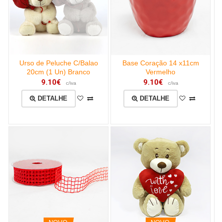
Urso de Peluche C/Balao
Base Coração 14 x11cm
20cm (1 Un) Branco
Vermelho
9.10€
9.10€
c/iva
c/iva
DETALHE
DETALHE