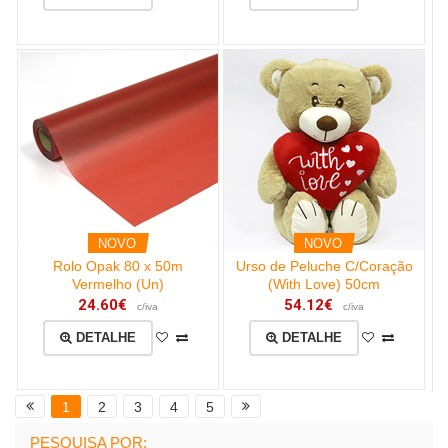
NOVO
NOVO
Rolo Opak 80 x 50m
Urso de Peluche C/Coração
Vermelho (Un)
(With Love) 50cm
24.60€
54.12€
c/iva
c/iva
DETALHE
DETALHE
1
2
3
4
5
PESQUISA POR: