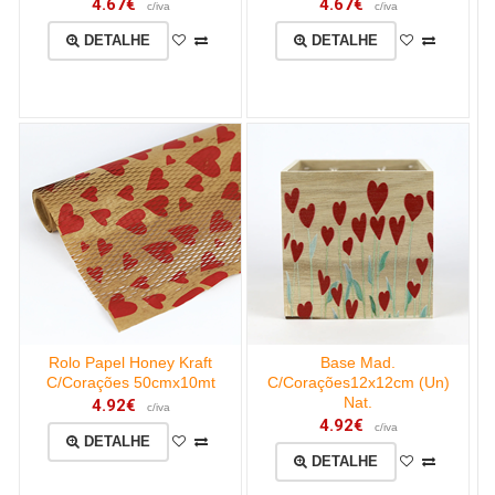
4.67€
4.67€
c/iva
c/iva
DETALHE
DETALHE
Rolo Papel Honey Kraft
Base Mad.
C/Corações 50cmx10mt
C/Corações12x12cm (Un)
Nat.
4.92€
c/iva
4.92€
c/iva
DETALHE
DETALHE