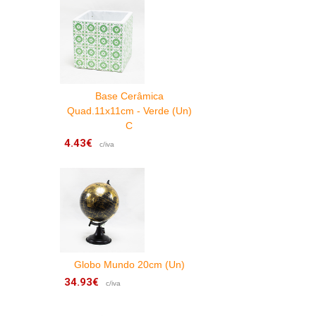
Base Cerâmica
Quad.11x11cm - Verde (Un)
C
4.43€
1
c/iva
Globo Mundo 20cm (Un)
34.93€
6
c/iva