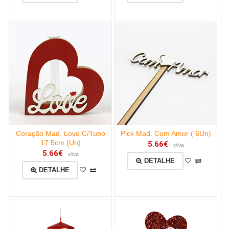
Coração Mad. Love C/Tubo
Pick Mad. Com Amor ( 6Un)
17.5cm (Un)
5.66€
c/iva
5.66€
c/iva
DETALHE
DETALHE