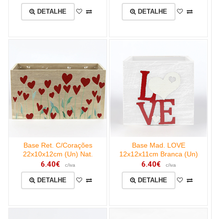
DETALHE
DETALHE
Base Ret. C/Corações
Base Mad. LOVE
22x10x12cm (Un) Nat.
12x12x11cm Branca (Un)
6.40€
6.40€
c/iva
c/iva
DETALHE
DETALHE