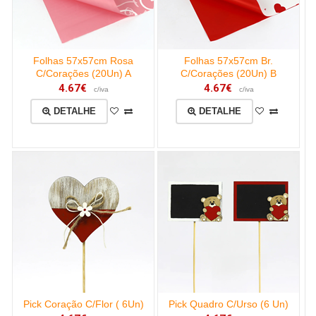
Folhas 57x57cm Rosa
Folhas 57x57cm Br.
C/Corações (20Un) A
C/Corações (20Un) B
4.67€
4.67€
c/iva
c/iva
DETALHE
DETALHE
Pick Coração C/Flor ( 6Un)
Pick Quadro C/Urso (6 Un)