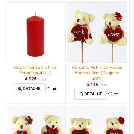
Vela Cilindrica 4 x 8 cm
Conjunto Pick Urso Riscas
Vermelho( 4 Un.)
Brancas 8cm (Conjunto
2Un)
4.92€
c/iva
5.41€
c/iva
DETALHE
DETALHE