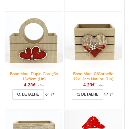
Base Mad. Duplo Coração
Base Mad. C/Coração
15x8cm (Un)
12x12cm Natural (Un)
4.23€
4.23€
c/iva
c/iva
DETALHE
DETALHE