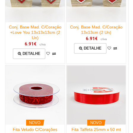
Conj. Base Mad. C/Coração
Conj. Base Mad. C/Coração
+Love You 13x13x13cm (2
13x13cm (2 Un)
Un)
6.91€
c/iva
6.91€
c/iva
DETALHE
DETALHE
NOVO
NOVO
Fita Veludo C/Corações
Fita Taffeta 25mm x 50 mt