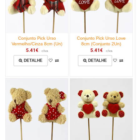
Conjunto Pick Urso
Conjunto Pick Urso Love
Vermelho/Cinza 8cm (Un)
8cm (Conjunto 2Un)
5.41€
5.41€
c/iva
c/iva
DETALHE
DETALHE