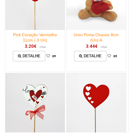
Pick Coração Vermelho
Urso Porta-Chaves 8cm
11cm ( 3 Un)
(Un) A
3.20€
3.44€
c/iva
c/iva
DETALHE
DETALHE