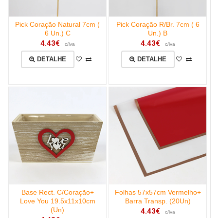
Pick Coração Natural 7cm (
Pick Coração R/Br. 7cm ( 6
6 Un.) C
Un.) B
4.43€
4.43€
c/iva
c/iva
DETALHE
DETALHE
Base Rect. C/Coração+
Folhas 57x57cm Vermelho+
Love You 19.5x11x10cm
Barra Transp. (20Un)
(Un)
4.43€
c/iva