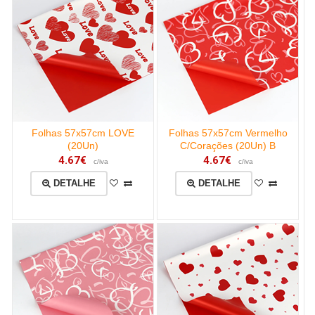
Folhas 57x57cm LOVE
Folhas 57x57cm Vermelho
(20Un)
C/Corações (20Un) B
4.67€
4.67€
c/iva
c/iva
DETALHE
DETALHE