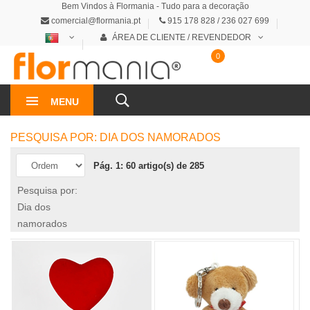
Bem Vindos à Flormania - Tudo para a decoração
comercial@flormania.pt
915 178 828 / 236 027 699
ÁREA DE CLIENTE / REVENDEDOR
0
0€
MENU
PESQUISA POR: DIA DOS NAMORADOS
Pág. 1: 60 artigo(s) de 285
Pesquisa por:
Dia dos
namorados