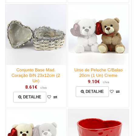
Conjunto Base Mad.
Urso de Peluche C/Balao
Coração B/N 23x12cm (2
20cm (1 Un) Creme
Un)
9.10€
c/iva
8.61€
c/iva
DETALHE
DETALHE