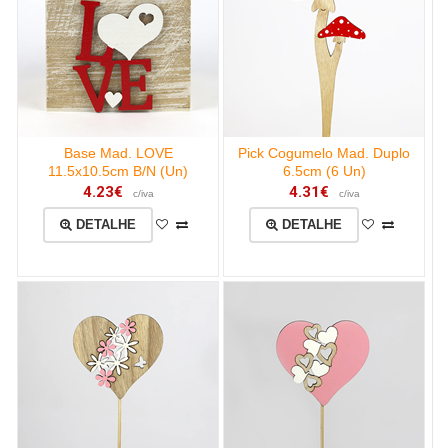
Base Mad. LOVE
Pick Cogumelo Mad. Duplo
11.5x10.5cm B/N (Un)
6.5cm (6 Un)
4.23€
4.31€
c/iva
c/iva
DETALHE
DETALHE