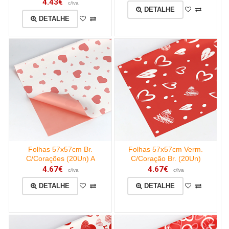
4.43€
c/iva
DETALHE
DETALHE
Folhas 57x57cm Br.
Folhas 57x57cm Verm.
C/Corações (20Un) A
C/Coração Br. (20Un)
4.67€
4.67€
c/iva
c/iva
DETALHE
DETALHE