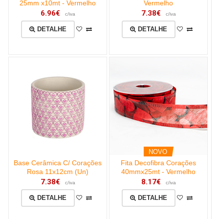
25mm x10mt - Vermelho
Vermelho
6.96€
7.38€
c/iva
c/iva
DETALHE
DETALHE
NOVO
Base Cerâmica C/ Corações
Fita Decofibra Corações
Rosa 11x12cm (Un)
40mmx25mt - Vermelho
7.38€
8.17€
c/iva
c/iva
DETALHE
DETALHE