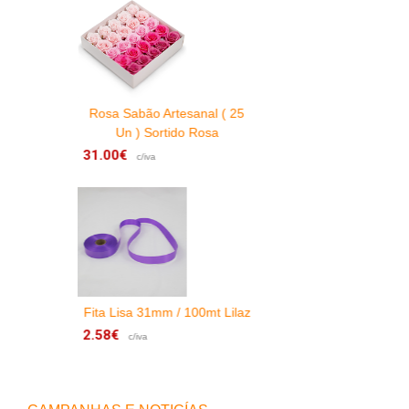
Rosa Sabão Artesanal ( 25
Un ) Sortido Rosa
31.00€
1
c/iva
Fita Lisa 31mm / 100mt Lilaz
2.58€
c/iva
3