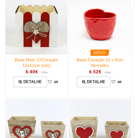
NOVO
Base Mad. C/Coração
Base Coração 11 x 8cm
12x12cm (Un)
Vermelho
6.40€
6.52€
c/iva
c/iva
DETALHE
DETALHE