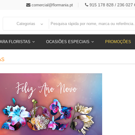
915 178 828 / 236 027 
comercial@flormania.pt
Categorias
ARA FLORISTAS
OCASIÕES ESPECIAIS
PROMOÇÕES
AS