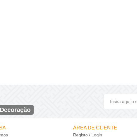
seja um Feliz Natal..
DESCONTOS!!!
DESCONTOS!!!
ver mais
 Decoração
SA
ÁREA DE CLIENTE
mos
Registo / Login