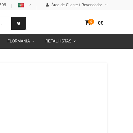
699
Área de Cliente / Revendedor
0
0€
FLORMANIA
RETALHISTAS