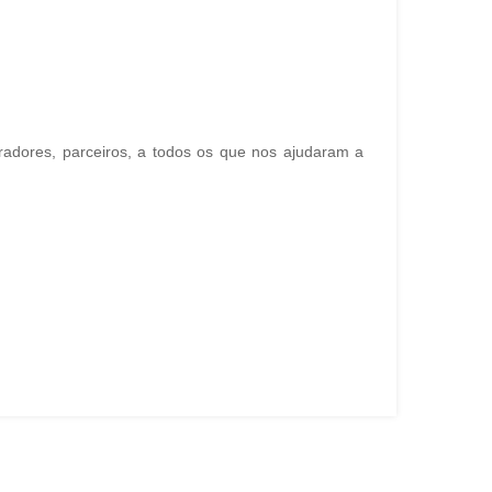
radores, parceiros, a todos os que nos ajudaram a
Ano Novo
A Flormania deseja um Feliz Ano Novo...
ver mais