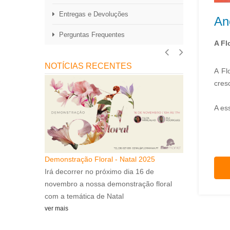
Entregas e Devoluções
An
Perguntas Frequentes
A Fl
NOTÍCIAS RECENTES
A Fl
cres
A es
Demonstração Floral - Natal 2025
Ano Novo
Irá decorrer no próximo dia 16 de
 Ano Novo...
A Flormania d
novembro a nossa demonstração floral
ver mais
com a temática de Natal
ver mais