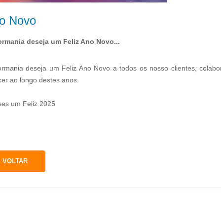
o Novo
ormania deseja um Feliz Ano Novo...
ormania deseja um Feliz Ano Novo a todos os nosso clientes, colabo
cer ao longo destes anos.
ses um Feliz 2025
Demonstração Floral - Natal 2025
VOLTAR
Irá decorrer no próximo dia 16 de
eseja um Feliz Ano Novo...
novembro a nossa demonstração floral
com a temática de Natal
ver mais