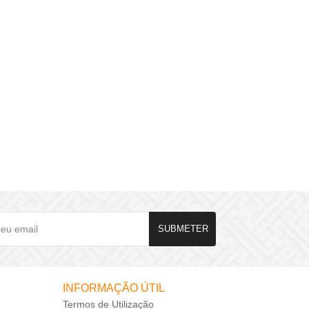
Feliz Natal
A Flormania deseja um Feliz Natal..
ver mais
SUBMETER
INFORMAÇÃO ÚTIL
Termos de Utilização