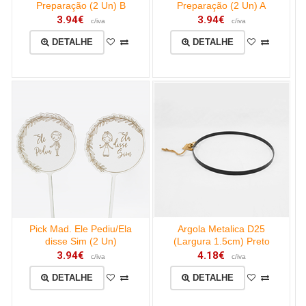
Preparação (2 Un) B
Preparação (2 Un) A
3.94€
3.94€
c/iva
c/iva
DETALHE
DETALHE
Pick Mad. Ele Pediu/Ela
Argola Metalica D25
disse Sim (2 Un)
(Largura 1.5cm) Preto
3.94€
4.18€
c/iva
c/iva
DETALHE
DETALHE