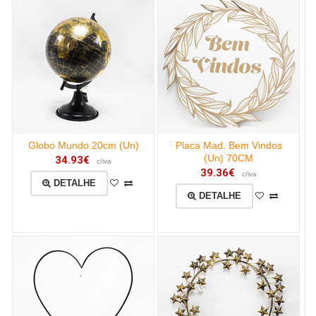
Globo Mundo 20cm (Un)
Placa Mad. Bem Vindos
(Un) 70CM
34.93€
c/iva
39.36€
c/iva
DETALHE
DETALHE