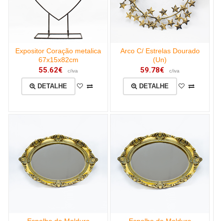
Expositor Coração metalica
Arco C/ Estrelas Dourado
67x15x82cm
(Un)
55.62€
59.78€
c/iva
c/iva
DETALHE
DETALHE