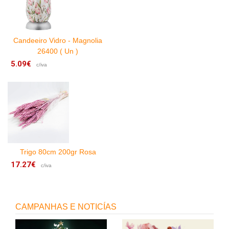
Candeeiro Vidro - Magnolia
26400 ( Un )
5.09€
1
c/iva
Trigo 80cm 200gr Rosa
17.27€
c/iva
2
CAMPANHAS E NOTICÍAS