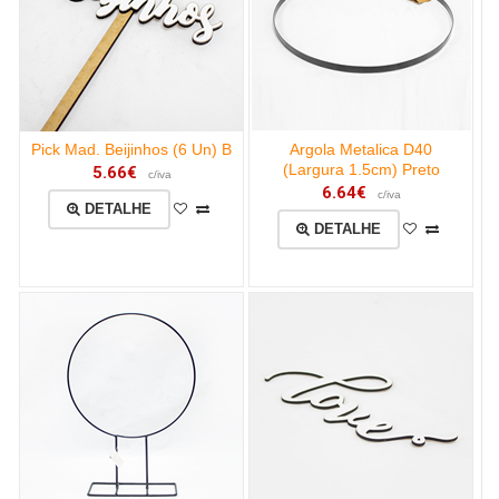
Pick Mad. Beijinhos (6 Un) B
Argola Metalica D40
(Largura 1.5cm) Preto
5.66€
c/iva
6.64€
c/iva
DETALHE
DETALHE