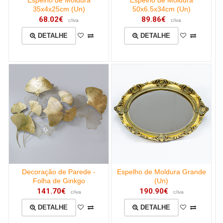
Espelho de Moldura
Espelho de Moldura
35x4x25cm (Un)
50x6.5x34cm (Un)
68.02€
89.86€
c/iva
c/iva
DETALHE
DETALHE
Decoração de Parede -
Espelho de Moldura Grande
Folha de Ginkgo
(Un)
141.70€
190.90€
c/iva
c/iva
DETALHE
DETALHE