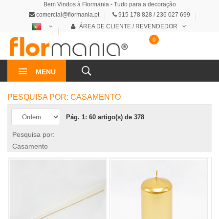
Bem Vindos à Flormania - Tudo para a decoração
comercial@flormania.pt
915 178 828 / 236 027 699
ÁREA DE CLIENTE / REVENDEDOR
0
0€
MENU
PESQUISA POR: CASAMENTO
Pág. 1: 60 artigo(s) de 378
Pesquisa por:
Casamento