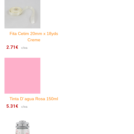
Fita Cetim 20mm x 18yds
Creme
2.71€
7
c/iva
Tinta D´agua Rosa 150ml
5.31€
c/iva
8