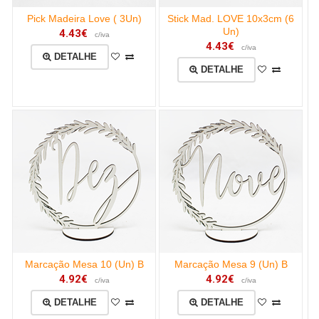
Pick Madeira Love ( 3Un)
Stick Mad. LOVE 10x3cm (6
Un)
4.43€
c/iva
4.43€
c/iva
DETALHE
DETALHE
Marcação Mesa 10 (Un) B
Marcação Mesa 9 (Un) B
4.92€
4.92€
c/iva
c/iva
DETALHE
DETALHE