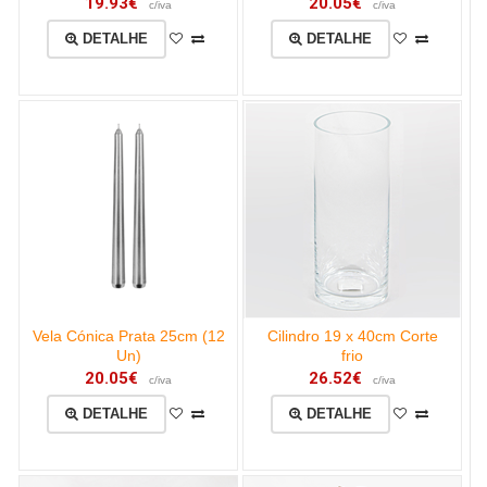
19.93€
20.05€
c/iva
c/iva
DETALHE
DETALHE
Vela Cónica Prata 25cm (12
Cilindro 19 x 40cm Corte
Un)
frio
20.05€
26.52€
c/iva
c/iva
DETALHE
DETALHE