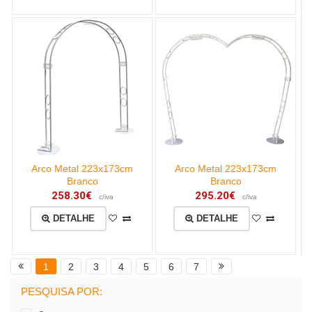
Arco Metal 223x173cm
Arco Metal 223x173cm
Branco
Branco
258.30€
295.20€
c/iva
c/iva
DETALHE
DETALHE
1
2
3
4
5
6
7
PESQUISA POR: