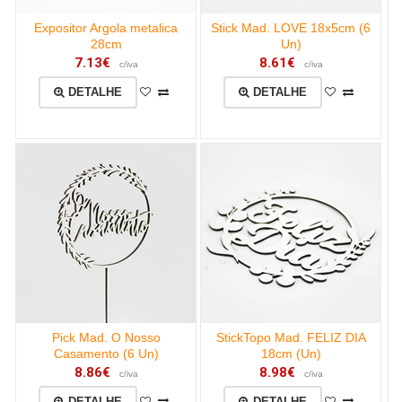
Expositor Argola metalica
Stick Mad. LOVE 18x5cm (6
28cm
Un)
7.13€
8.61€
c/iva
c/iva
DETALHE
DETALHE
Pick Mad. O Nosso
StickTopo Mad. FELIZ DIA
Casamento (6 Un)
18cm (Un)
8.86€
8.98€
c/iva
c/iva
DETALHE
DETALHE