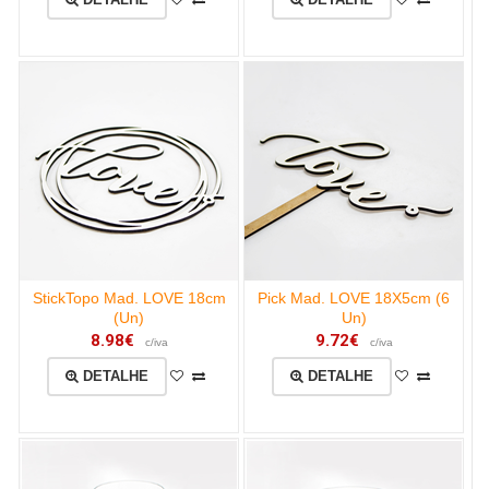
StickTopo Mad. LOVE 18cm
Pick Mad. LOVE 18X5cm (6
(Un)
Un)
8.98€
9.72€
c/iva
c/iva
DETALHE
DETALHE