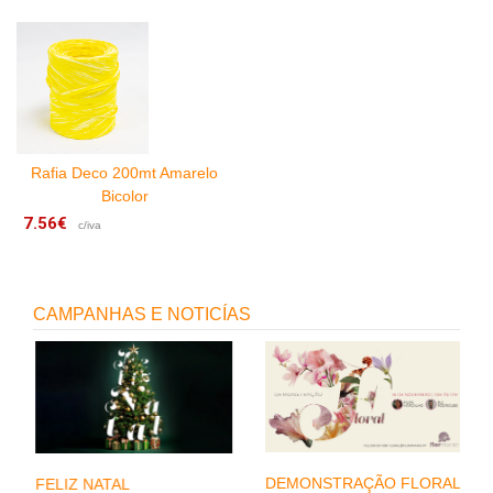
7
Rafia Deco 200mt Amarelo
Bicolor
7.56€
c/iva
7
CAMPANHAS E NOTICÍAS
DEMONSTRAÇÃO FLORAL
FELIZ NATAL