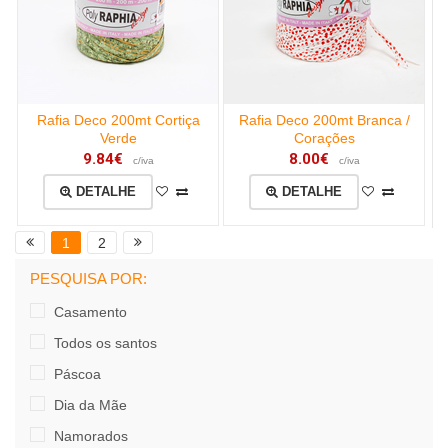
Rafia Deco 200mt Cortiça
Rafia Deco 200mt Branca /
Verde
Corações
9.84€
8.00€
c/iva
c/iva
DETALHE
DETALHE
1
2
PESQUISA POR:
Casamento
Todos os santos
Páscoa
Dia da Mãe
Namorados