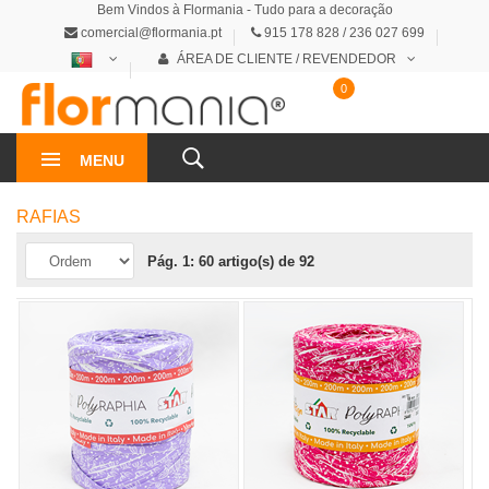
Bem Vindos à Flormania - Tudo para a decoração
comercial@flormania.pt
915 178 828 / 236 027 699
ÁREA DE CLIENTE / REVENDEDOR
0
0€
MENU
RAFIAS
Pág. 1: 60 artigo(s) de 92