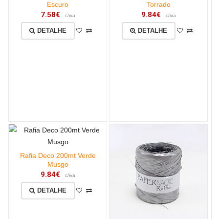
Escuro
Torrado
7.58€
9.84€
c/iva
c/iva
DETALHE
DETALHE
Rafia Deco 200mt Verde
Musgo
9.84€
c/iva
DETALHE