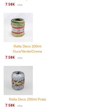
7.58€
7
c/iva
Rafia Deco 200mt
Ouro/Verde/Creme
7.58€
9
c/iva
Rafia Deco 200mt Prata
7.58€
c/iva