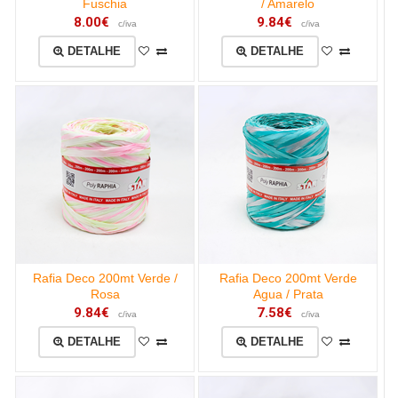
Fuschia
/ Amarelo
8.00€
9.84€
c/iva
c/iva
DETALHE
DETALHE
Rafia Deco 200mt Verde /
Rafia Deco 200mt Verde
Rosa
Agua / Prata
9.84€
7.58€
c/iva
c/iva
DETALHE
DETALHE