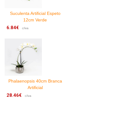
Suculenta Artificial Espeto
12cm Verde
6.84€
2
c/iva
Phalaenopsis 40cm Branca
Artificial
28.46€
5
c/iva