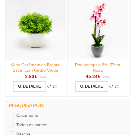
Vaso Cerâmamico Branco
Phalaenopsis 2H. 57cm
17cm com Cedro Verde
Rosa
2.83€
45.24€
c/iva
c/iva
DETALHE
DETALHE
PESQUISA POR:
Casamento
Todos os santos
Páscoa