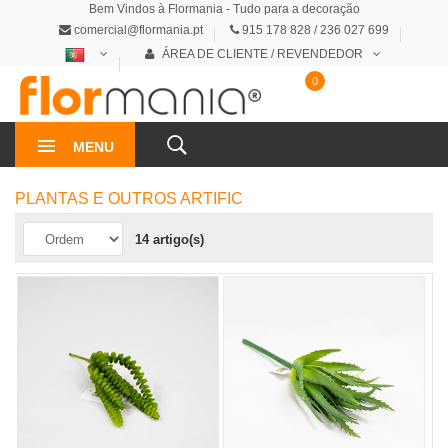
Bem Vindos à Flormania - Tudo para a decoração
comercial@flormania.pt
915 178 828 / 236 027 699
ÁREA DE CLIENTE / REVENDEDOR
0
0€
MENU
PLANTAS E OUTROS ARTIFIC
14 artigo(s)