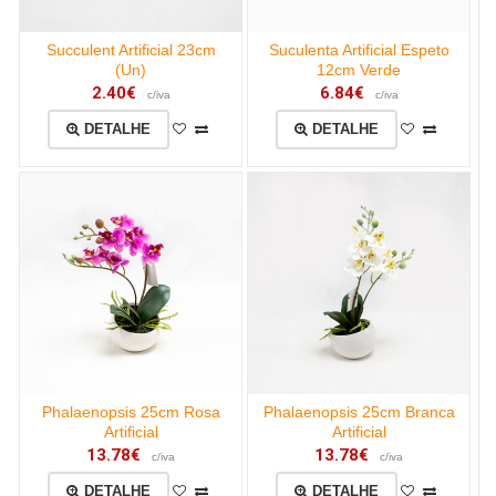
Succulent Artificial 23cm
Suculenta Artificial Espeto
(Un)
12cm Verde
2.40€
6.84€
c/iva
c/iva
DETALHE
DETALHE
Phalaenopsis 25cm Rosa
Phalaenopsis 25cm Branca
Artificial
Artificial
13.78€
13.78€
c/iva
c/iva
DETALHE
DETALHE