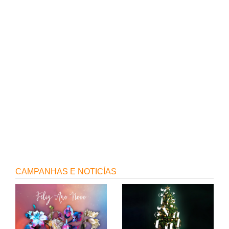
2
6
CAMPANHAS E NOTICÍAS