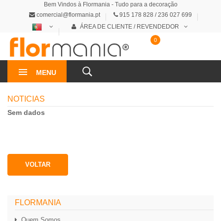
Bem Vindos à Flormania - Tudo para a decoração
comercial@flormania.pt
915 178 828 / 236 027 699
ÁREA DE CLIENTE / REVENDEDOR
0
0€
MENU
NOTICIAS
Sem dados
VOLTAR
FLORMANIA
Quem Somos