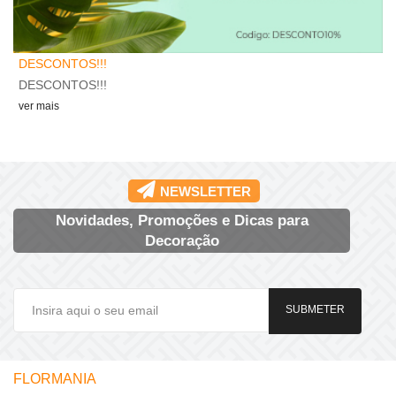
F
DESCONTOS!!!
A
DESCONTOS!!!
v
ver mais
NEWSLETTER
Novidades, Promoções e Dicas para
Decoração
SUBMETER
FLORMANIA