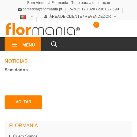
Bem Vindos à Flormania - Tudo para a decoração
comercial@flormania.pt
915 178 828 / 236 027 699
ÁREA DE CLIENTE / REVENDEDOR
0
0€
MENU
NOTICIAS
Sem dados
VOLTAR
FLORMANIA
Quem Somos