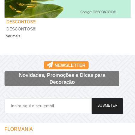
F
DESCONTOS!!!
A
DESCONTOS!!!
v
ver mais
NEWSLETTER
Novidades, Promoções e Dicas para
Decoração
SUBMETER
FLORMANIA