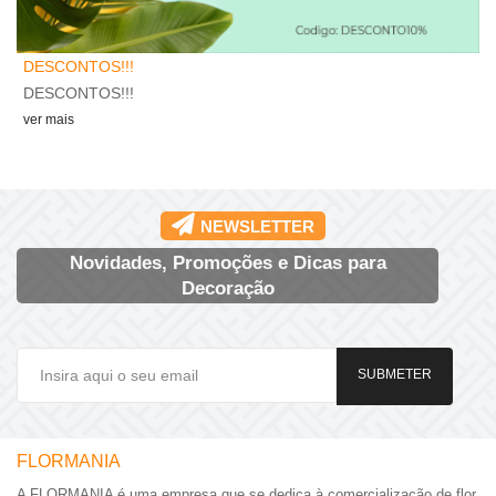
F
DESCONTOS!!!
A
DESCONTOS!!!
v
ver mais
NEWSLETTER
Novidades, Promoções e Dicas para
Decoração
SUBMETER
FLORMANIA
A FLORMANIA é uma empresa que se dedica à comercialização de flor