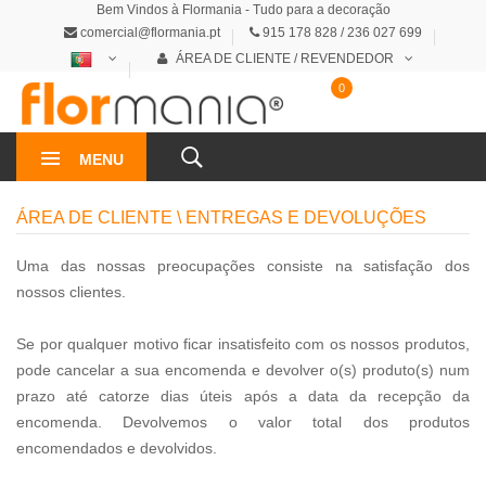
Bem Vindos à Flormania - Tudo para a decoração
comercial@flormania.pt
915 178 828 / 236 027 699
ÁREA DE CLIENTE / REVENDEDOR
0
0€
MENU
ÁREA DE CLIENTE \ ENTREGAS E DEVOLUÇÕES
Uma das nossas preocupações consiste na satisfação dos
nossos clientes.
Se por qualquer motivo ficar insatisfeito com os nossos produtos,
pode cancelar a sua encomenda e devolver o(s) produto(s) num
prazo até catorze dias úteis após a data da recepção da
encomenda. Devolvemos o valor total dos produtos
encomendados e devolvidos.