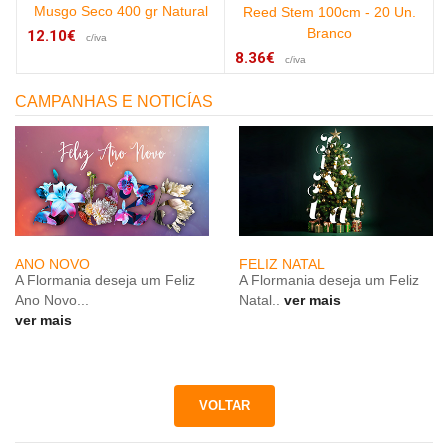
Musgo Seco 400 gr Natural
m
Reed Stem 100cm - 20 Un.
Branco
12.10€
c/iva
8.36€
c/iva
CAMPANHAS E NOTICÍAS
ANO NOVO
FELIZ NATAL
A Flormania deseja um Feliz
A Flormania deseja um Feliz
Ano Novo...
Natal..
ver mais
ver mais