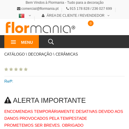
Bem Vindos à Flormania - Tudo para a decoração
comercial@flormania.pt
915 178 828 / 236 027 699
ÁREA DE CLIENTE / REVENDEDOR
0
0€
MENU
CATÁLOGO \ DECORAÇÃO \ CERÂMICAS
Refª:
ALERTA IMPORTANTE
ENCOMENDAS TEMPORÁRIAMENTE DESATIVAS DEVIDO AOS
DANOS PROVOCADOS PELA TEMPESTADE
PROMETEMOS SER BREVES. OBRIGADO