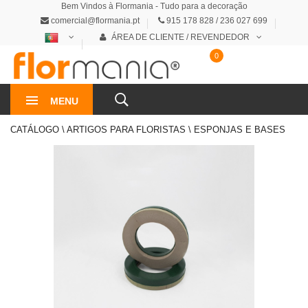
Bem Vindos à Flormania - Tudo para a decoração
comercial@flormania.pt
915 178 828 / 236 027 699
ÁREA DE CLIENTE / REVENDEDOR
0
0€
MENU
CATÁLOGO \ ARTIGOS PARA FLORISTAS \ ESPONJAS E BASES