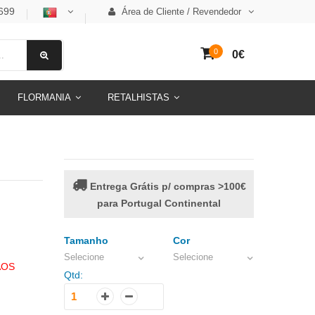
699
Área de Cliente / Revendedor
0
0€
FLORMANIA
RETALHISTAS
Entrega Grátis p/ compras >100€
para Portugal Continental
Tamanho
Cor
Selecione
Selecione
AOS
Qtd: