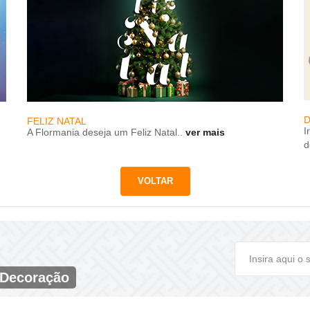
D
FELIZ NATAL
I
A Flormania deseja um Feliz Natal..
ver mais
d
 Decoração