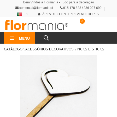
Bem Vindos à Flormania - Tudo para a decoração
comercial@flormania.pt
915 178 828 / 236 027 699
ÁREA DE CLIENTE / REVENDEDOR
0
0€
MENU
CATÁLOGO \ ACESSÓRIOS DECORATIVOS \ PICKS E STICKS