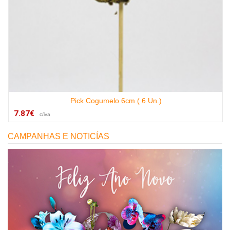
Pick Cogumelo 6cm ( 6 Un.)
7.87€
c/iva
CAMPANHAS E NOTICÍAS