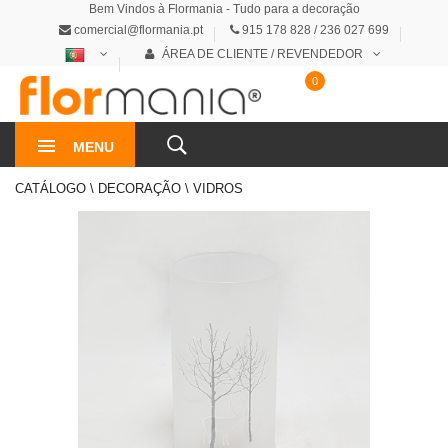
Bem Vindos à Flormania - Tudo para a decoração
comercial@flormania.pt
915 178 828 / 236 027 699
ÁREA DE CLIENTE / REVENDEDOR
0
0€
MENU
CATÁLOGO \ DECORAÇÃO \ VIDROS