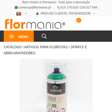
Bem Vindos à Flormania - Tudo para a decoração
comercial@flormania.pt
915 178 828 / 236 027 699
ÁREA DE CLIENTE / REVENDEDOR
0
0€
MENU
CATÁLOGO \ ARTIGOS PARA FLORISTAS \ SPRAYS E
ABRILHANTADORES