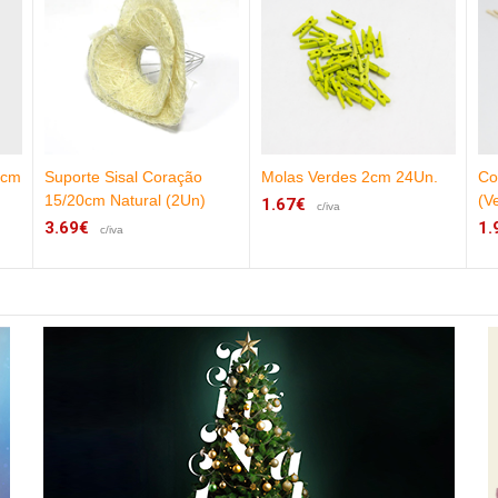
9cm
Suporte Sisal Coração
Molas Verdes 2cm 24Un.
Co
15/20cm Natural (2Un)
(V
1.67€
c/iva
3.69€
1.
c/iva