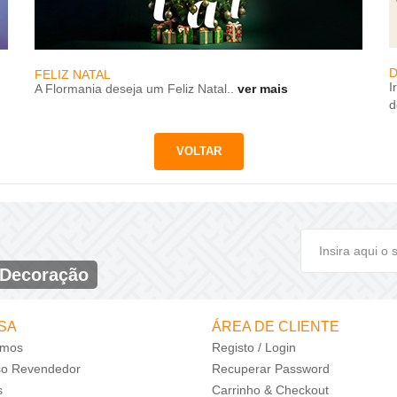
D
FELIZ NATAL
I
A Flormania deseja um Feliz Natal..
ver mais
d
 Decoração
SA
ÁREA DE CLIENTE
mos
Registo / Login
so Revendedor
Recuperar Password
s
Carrinho & Checkout