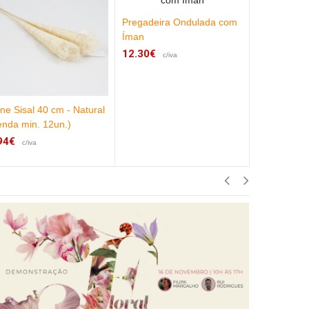
Pregadeira Ondulada com
Íman
12.30€
c/iva
ne Sisal 40 cm - Natural
Molas Ouro 
enda min. 12un.)
Un.)
94€
2.46€
c/iva
c/iva