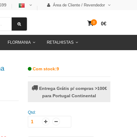
699
Área de Cliente / Revendedor
0
0€
FLORMANIA
RETALHISTAS
ha
Com stock:9
Entrega Grátis p/ compras >100€
para Portugal Continental
Qtd: