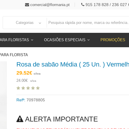
915 178 828 / 236 027 
comercial@flormania.pt
Categorias
ARA FLORISTAS
OCASIÕES ESPECIAIS
PROMOÇÕES
PARA FLORISTA
Rosa de sabão Média ( 25 Un. ) Vermel
29.52€
c/iva
24.00€
s/iva
Refª:
70978805
ALERTA IMPORTANTE