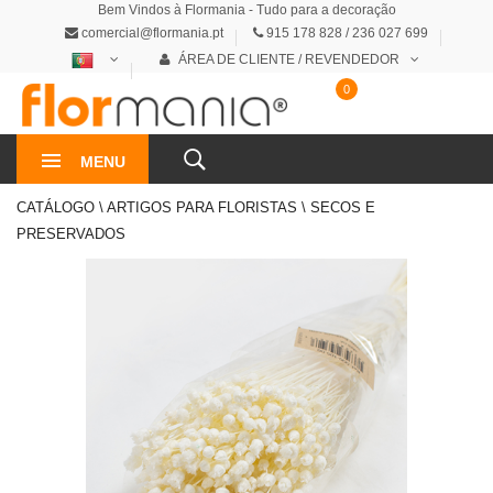
Bem Vindos à Flormania - Tudo para a decoração
comercial@flormania.pt
915 178 828 / 236 027 699
ÁREA DE CLIENTE / REVENDEDOR
0
0€
MENU
CATÁLOGO \ ARTIGOS PARA FLORISTAS \ SECOS E
PRESERVADOS