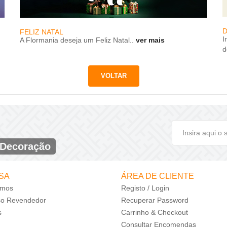
D
FELIZ NATAL
I
A Flormania deseja um Feliz Natal..
ver mais
d
 Decoração
SA
ÁREA DE CLIENTE
mos
Registo / Login
so Revendedor
Recuperar Password
s
Carrinho & Checkout
Consultar Encomendas