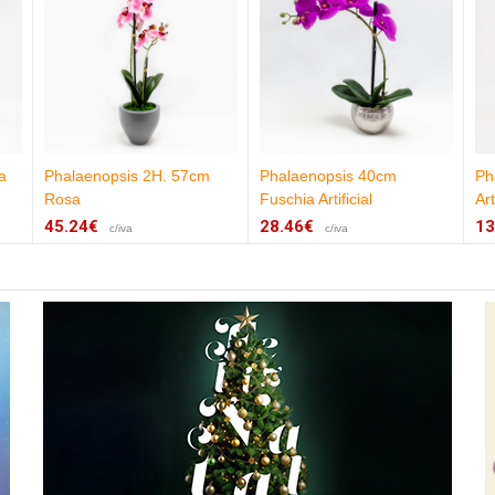
a
Phalaenopsis 2H. 57cm
Phalaenopsis 40cm
Ph
Rosa
Fuschia Artificial
Art
45.24€
28.46€
13
c/iva
c/iva