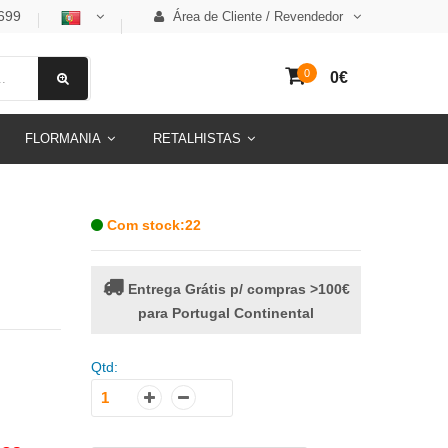
699
Área de Cliente / Revendedor
0
0€
FLORMANIA
RETALHISTAS
Com stock:22
Entrega Grátis p/ compras >100€
para Portugal Continental
Qtd: