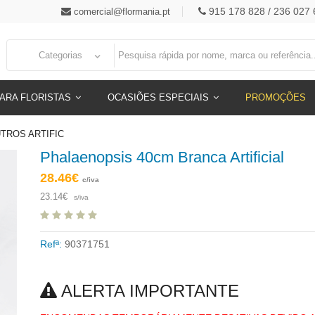
915 178 828 / 236 027 
comercial@flormania.pt
Categorias
ARA FLORISTAS
OCASIÕES ESPECIAIS
PROMOÇÕES
UTROS ARTIFIC
Phalaenopsis 40cm Branca Artificial
28.46€
c/iva
23.14€
s/iva
Refª:
90371751
ALERTA IMPORTANTE