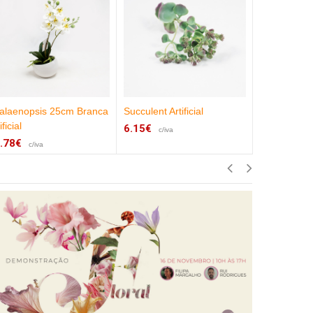
alaenopsis 25cm Branca
Succulent Artificial
Vaso Cerâm
ificial
17cm com C
6.15€
c/iva
.78€
2.83€
c/iva
c/iva