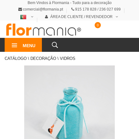
Bem Vindos à Flormania - Tudo para a decoração
comercial@flormania.pt
915 178 828 / 236 027 699
ÁREA DE CLIENTE / REVENDEDOR
0
0€
MENU
CATÁLOGO \ DECORAÇÃO \ VIDROS