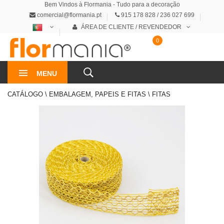
Bem Vindos à Flormania - Tudo para a decoração
comercial@flormania.pt
915 178 828 / 236 027 699
ÁREA DE CLIENTE / REVENDEDOR
0
0€
MENU
CATÁLOGO \ EMBALAGEM, PAPEIS E FITAS \ FITAS