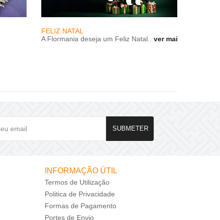
DEMONS
ELIZ NATAL
Irá deco
 Flormania deseja um Feliz Natal..
ver mais
demonstr
SUBMETER
INFORMAÇÃO ÚTIL
Termos de Utilização
Politica de Privacidade
Formas de Pagamento
Portes de Envio