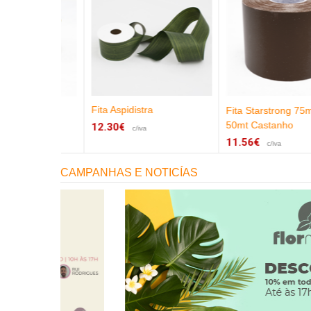
Fita Aspidistra
 x 10mt
Fita Starstrong 75mm X
50mt Castanho
12.30€
c/iva
11.56€
c/iva
CAMPANHAS E NOTICÍAS