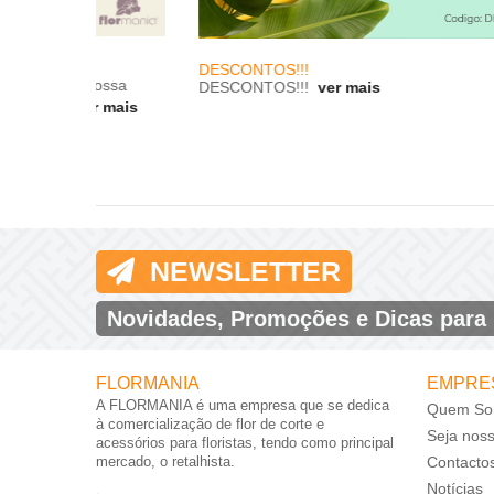
DESCONTOS!!!
ossa
DESCONTOS!!!
ver mais
 mais
NEWSLETTER
Novidades, Promoções e Dicas para
FLORMANIA
EMPRE
A FLORMANIA é uma empresa que se dedica
Quem So
à comercialização de flor de corte e
Seja nos
acessórios para floristas, tendo como principal
mercado, o retalhista.
Contacto
Notícias