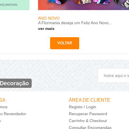
ANO NOVO
F
A Flormania deseja um Feliz Ano Novo...
A
ver mais
 Decoração
SA
ÁREA DE CLIENTE
mos
Registo / Login
so Revendedor
Recuperar Password
s
Carrinho & Checkout
Consultar Encomendas