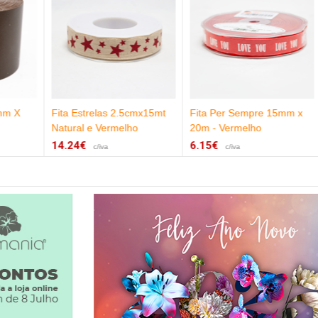
Fita Estrelas 2.5cmx15mt
Fita Per Sempre 15mm x
Fi
Natural e Vermelho
20m - Vermelho
45
14.24€
6.15€
2.
c/iva
c/iva