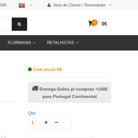
699
Área de Cliente / Revendedor
0
0€
FLORMANIA
RETALHISTAS
Com stock:66
Entrega Grátis p/ compras >100€
para Portugal Continental
Qtd: