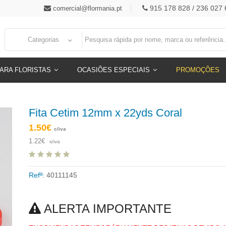
915 178 828 / 236 027 
comercial@flormania.pt
Categorias
ARA FLORISTAS
OCASIÕES ESPECIAIS
PROMOÇÕES
Fita Cetim 12mm x 22yds Coral
1.50€
c/iva
1.22€
s/iva
Refª:
40111145
ALERTA IMPORTANTE