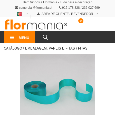
Bem Vindos à Flormania - Tudo para a decoração
comercial@flormania.pt
915 178 828 / 236 027 699
ÁREA DE CLIENTE / REVENDEDOR
0
0€
MENU
CATÁLOGO \ EMBALAGEM, PAPEIS E FITAS \ FITAS