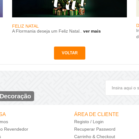
D
FELIZ NATAL
I
A Flormania deseja um Feliz Natal..
ver mais
d
 Decoração
SA
ÁREA DE CLIENTE
mos
Registo / Login
so Revendedor
Recuperar Password
s
Carrinho & Checkout