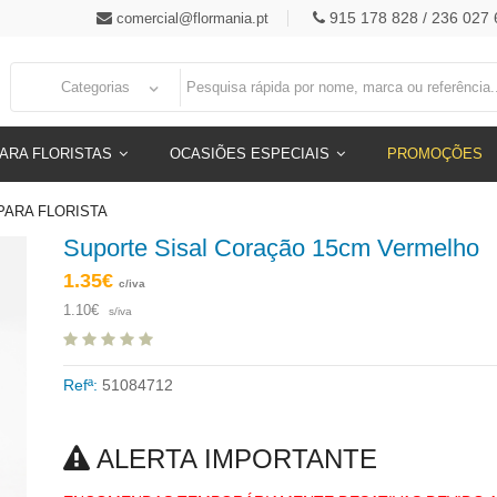
915 178 828 / 236 027 
comercial@flormania.pt
Categorias
ARA FLORISTAS
OCASIÕES ESPECIAIS
PROMOÇÕES
PARA FLORISTA
Suporte Sisal Coração 15cm Vermelho
1.35€
c/iva
1.10€
s/iva
Refª:
51084712
ALERTA IMPORTANTE