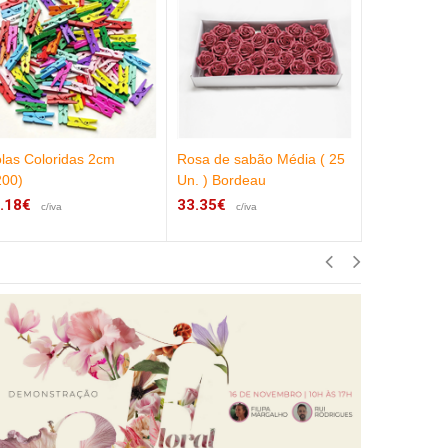
las Coloridas 2cm
Rosa de sabão Média ( 25
Molas Amar
200)
Un. ) Bordeau
1.67€
c/iva
.18€
33.35€
c/iva
c/iva