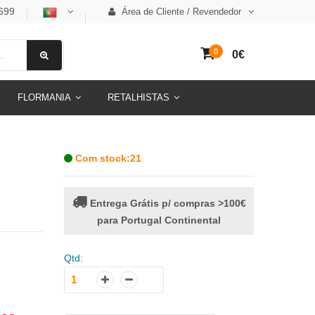
699
Área de Cliente / Revendedor
0
0€
FLORMANIA
RETALHISTAS
Com stock:21
Entrega Grátis p/ compras >100€
para Portugal Continental
Qtd: