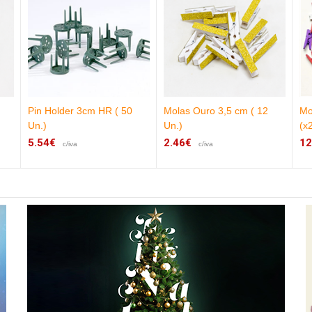
Pin Holder 3cm HR ( 50
Molas Ouro 3,5 cm ( 12
Mo
Un.)
Un.)
(x
5.54€
2.46€
12
c/iva
c/iva