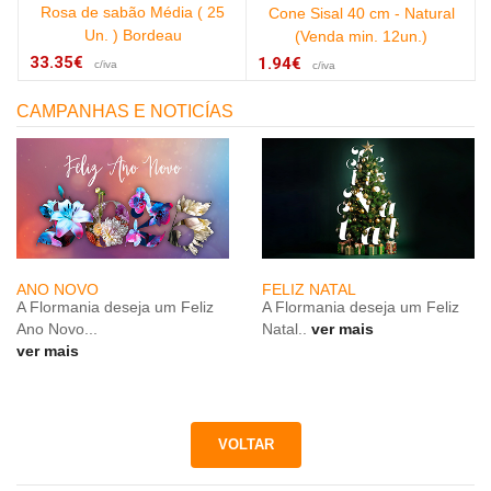
Rosa de sabão Média ( 25
Cone Sisal 40 cm - Natural
Un. ) Bordeau
(Venda min. 12un.)
33.35€
1.94€
c/iva
c/iva
CAMPANHAS E NOTICÍAS
ANO NOVO
FELIZ NATAL
A Flormania deseja um Feliz
A Flormania deseja um Feliz
Ano Novo...
Natal..
ver mais
ver mais