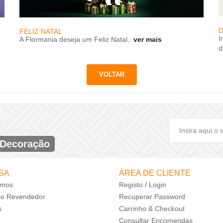
D
FELIZ NATAL
I
A Flormania deseja um Feliz Natal..
ver mais
d
 Decoração
SA
ÁREA DE CLIENTE
mos
Registo / Login
so Revendedor
Recuperar Password
s
Carrinho & Checkout
Consultar Encomendas