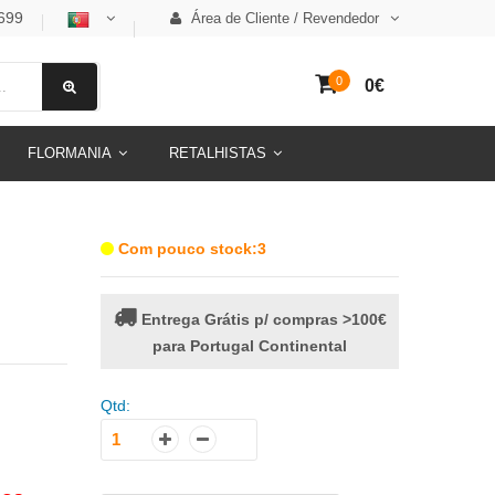
699
Área de Cliente / Revendedor
0
0€
FLORMANIA
RETALHISTAS
Com pouco stock:3
Entrega Grátis p/ compras >100€
para Portugal Continental
Qtd: