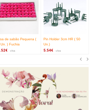
sa de sabão Pequena (
Pin Holder 3cm HR ( 50
Suporte Sis
 Un. ) Fuchia
Un.)
15cm Verm
.52€
5.54€
1.35€
c/iva
c/iva
c/iva