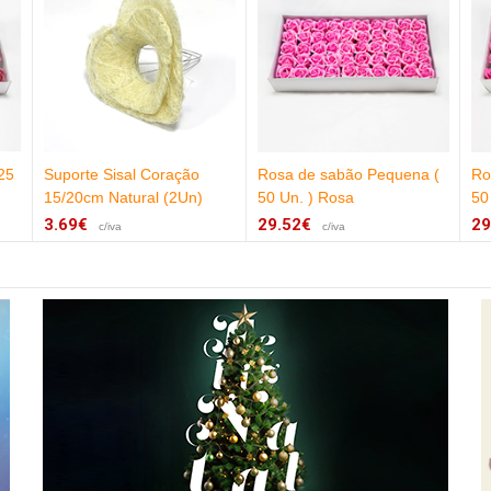
25
Suporte Sisal Coração
Rosa de sabão Pequena (
Ro
15/20cm Natural (2Un)
50 Un. ) Rosa
50
3.69€
29.52€
29
c/iva
c/iva