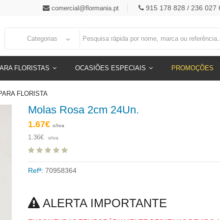
915 178 828 / 236 027 
comercial@flormania.pt
Categorias
ARA FLORISTAS
OCASIÕES ESPECIAIS
PROMOÇÕES
PARA FLORISTA
Molas Rosa 2cm 24Un.
1.67€
c/iva
1.36€
s/iva
Refª:
70958364
ALERTA IMPORTANTE