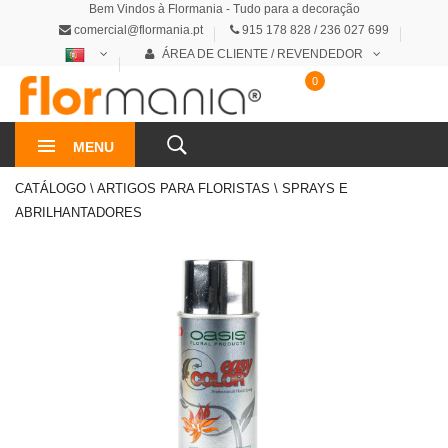
Bem Vindos à Flormania - Tudo para a decoração
comercial@flormania.pt
915 178 828 / 236 027 699
ÁREA DE CLIENTE / REVENDEDOR
0
0€
MENU
CATÁLOGO \ ARTIGOS PARA FLORISTAS \ SPRAYS E
ABRILHANTADORES