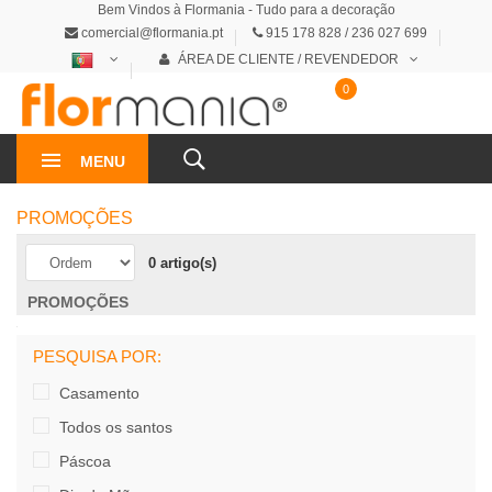
Bem Vindos à Flormania - Tudo para a decoração
comercial@flormania.pt
915 178 828 / 236 027 699
ÁREA DE CLIENTE / REVENDEDOR
0
0€
MENU
PROMOÇÕES
0 artigo(s)
PROMOÇÕES
PESQUISA POR:
Casamento
Todos os santos
Páscoa