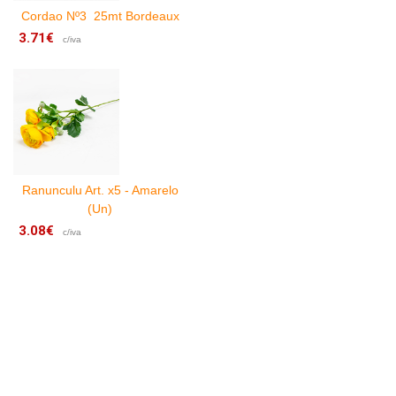
Cordao Nº3 25mt Bordeaux
3.71€
c/iva
3
Ranunculu Art. x5 - Amarelo
(Un)
3.08€
c/iva
9