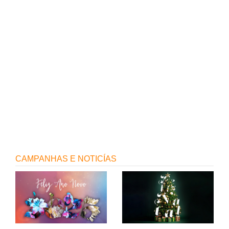
8
F
9
CAMPANHAS E NOTICÍAS