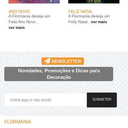
DEMONSTRAÇÃO FLORAL
FELIZ NATAL
- NATAL 2025
A Flormania deseja um
Irá decorrer no próximo dia
Feliz Natal..
ver mais
16 de novembro a nossa
demonstração floral com a
temática de Natal
ver
mais
NEWSLETTER
Novidades, Promoções e Dicas para
Decoração
SUBMETER
FLORMANIA