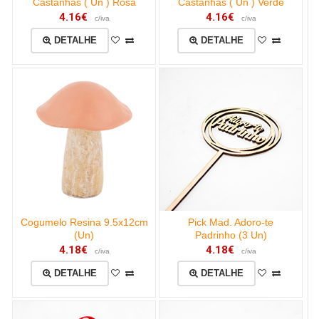
Castanhas ( Un ) Rosa
Castanhas ( Un ) Verde
4.16€
4.16€
c/iva
c/iva
DETALHE
DETALHE
Cogumelo Resina 9.5x12cm
Pick Mad. Adoro-te
(Un)
Padrinho (3 Un)
4.18€
4.18€
c/iva
c/iva
DETALHE
DETALHE