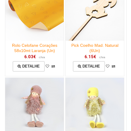
Rolo Celofane Corações
Pick Coelho Mad. Natural
58x10mt Laranja (Un)
(6Un)
6.03€
6.15€
c/iva
c/iva
DETALHE
DETALHE