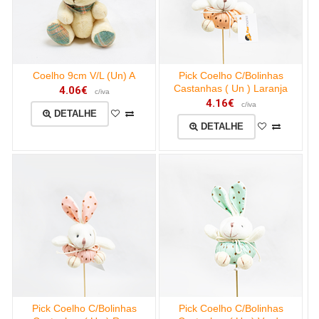
Coelho 9cm V/L (Un) A
Pick Coelho C/Bolinhas
Castanhas ( Un ) Laranja
4.06€
c/iva
4.16€
c/iva
DETALHE
DETALHE
Pick Coelho C/Bolinhas
Pick Coelho C/Bolinhas