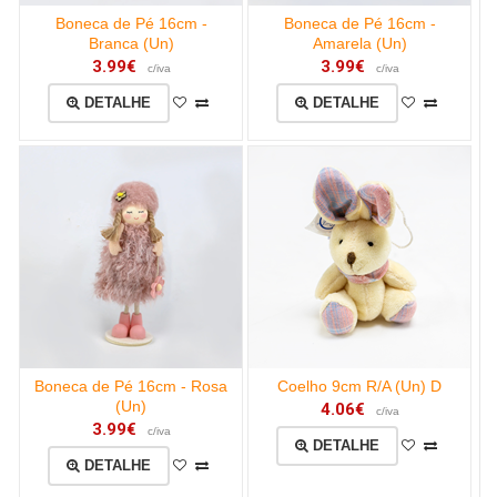
Boneca de Pé 16cm -
Boneca de Pé 16cm -
Branca (Un)
Amarela (Un)
3.99€
3.99€
c/iva
c/iva
DETALHE
DETALHE
Boneca de Pé 16cm - Rosa
Coelho 9cm R/A (Un) D
(Un)
4.06€
c/iva
3.99€
c/iva
DETALHE
DETALHE