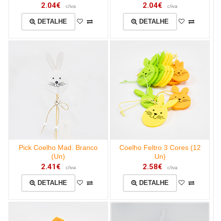
2.04€
2.04€
c/iva
c/iva
DETALHE
DETALHE
Pick Coelho Mad. Branco
Coelho Feltro 3 Cores (12
(Un)
Un)
2.41€
2.58€
c/iva
c/iva
DETALHE
DETALHE