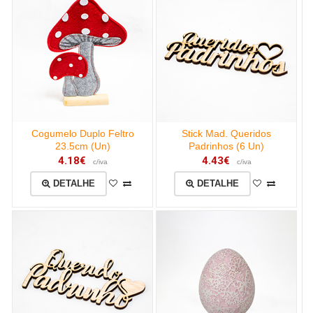
Cogumelo Duplo Feltro
Stick Mad. Queridos
23.5cm (Un)
Padrinhos (6 Un)
4.18€
4.43€
c/iva
c/iva
DETALHE
DETALHE