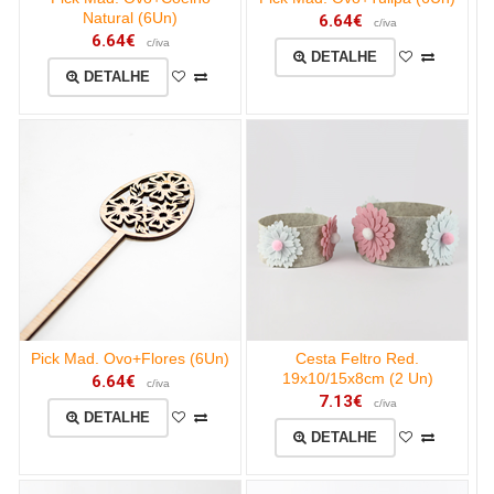
Natural (6Un)
6.64€
c/iva
6.64€
c/iva
DETALHE
DETALHE
Pick Mad. Ovo+Flores (6Un)
Cesta Feltro Red.
19x10/15x8cm (2 Un)
6.64€
c/iva
7.13€
c/iva
DETALHE
DETALHE