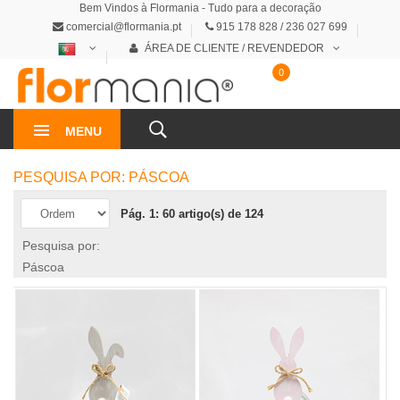
Bem Vindos à Flormania - Tudo para a decoração
comercial@flormania.pt
915 178 828 / 236 027 699
ÁREA DE CLIENTE / REVENDEDOR
0
0€
MENU
PESQUISA POR: PÁSCOA
Pág. 1: 60 artigo(s) de 124
Pesquisa por:
Páscoa