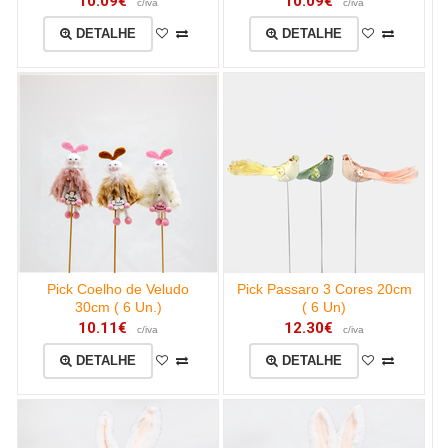
10.09€
10.09€
c/iva
c/iva
DETALHE
DETALHE
Pick Coelho de Veludo
Pick Passaro 3 Cores 20cm
30cm ( 6 Un.)
( 6 Un)
10.11€
12.30€
c/iva
c/iva
DETALHE
DETALHE