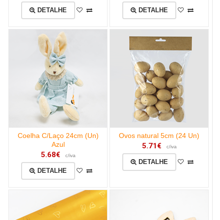
DETALHE
DETALHE
Coelha C/Laço 24cm (Un)
Ovos natural 5cm (24 Un)
Azul
5.71€
c/iva
5.68€
c/iva
DETALHE
DETALHE