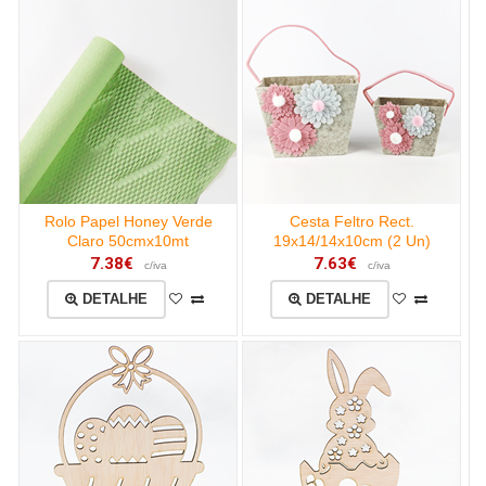
Rolo Papel Honey Verde
Cesta Feltro Rect.
Claro 50cmx10mt
19x14/14x10cm (2 Un)
7.38€
7.63€
c/iva
c/iva
DETALHE
DETALHE