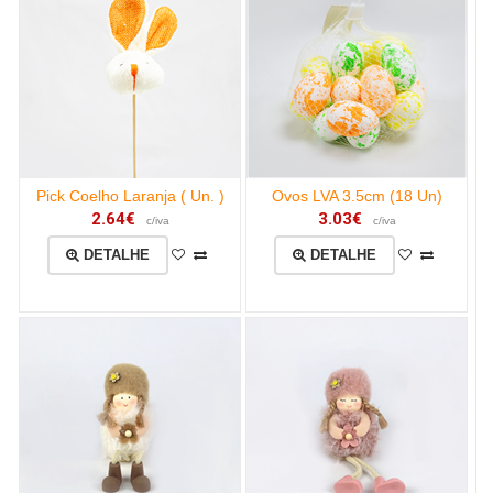
Pick Coelho Laranja ( Un. )
Ovos LVA 3.5cm (18 Un)
2.64€
3.03€
c/iva
c/iva
DETALHE
DETALHE