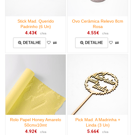
Stick Mad. Querido
Ovo Cerâmica Relevo 8cm
Padrinho (6 Un)
Rosa
4.43€
4.55€
c/iva
c/iva
DETALHE
DETALHE
Rolo Papel Honey Amarelo
Pick Mad. A Madrinha +
50cmx10mt
Linda (3 Un)
4.92€
5.66€
c/iva
c/iva