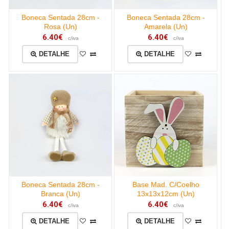
Boneca Sentada 28cm -
Boneca Sentada 28cm -
Rosa (Un)
Amarela (Un)
6.40€
6.40€
c/iva
c/iva
DETALHE
DETALHE
Boneca Sentada 28cm -
Base Mad. C/Coelho
Branca (Un)
13x13x12cm (Un)
6.40€
6.40€
c/iva
c/iva
DETALHE
DETALHE