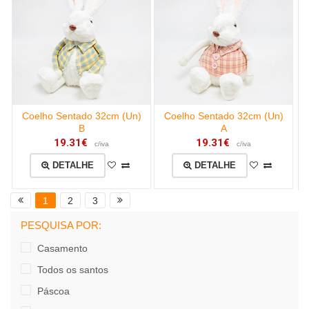
Coelho Sentado 32cm (Un)
Coelho Sentado 32cm (Un)
B
A
19.31€
19.31€
c/iva
c/iva
DETALHE
DETALHE
1
2
3
PESQUISA POR:
Casamento
Todos os santos
Páscoa