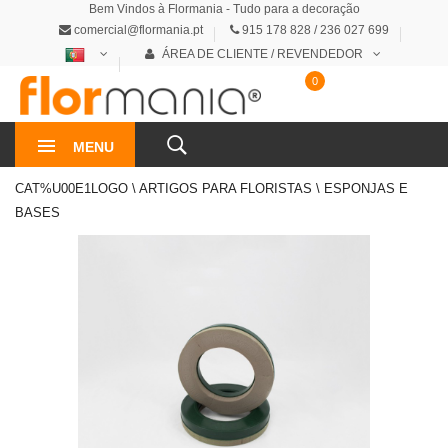
Bem Vindos à Flormania - Tudo para a decoração
comercial@flormania.pt
915 178 828 / 236 027 699
ÁREA DE CLIENTE / REVENDEDOR
0
0€
MENU
CAT%U00E1LOGO \ ARTIGOS PARA FLORISTAS \ ESPONJAS E
BASES