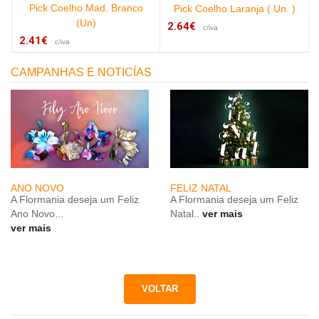
Pick Coelho Mad. Branco
)
Pick Coelho Laranja ( Un. )
(Un)
2.64€
c/iva
2.41€
c/iva
CAMPANHAS E NOTICÍAS
ANO NOVO
FELIZ NATAL
A Flormania deseja um Feliz
A Flormania deseja um Feliz
Ano Novo...
Natal..
ver mais
ver mais