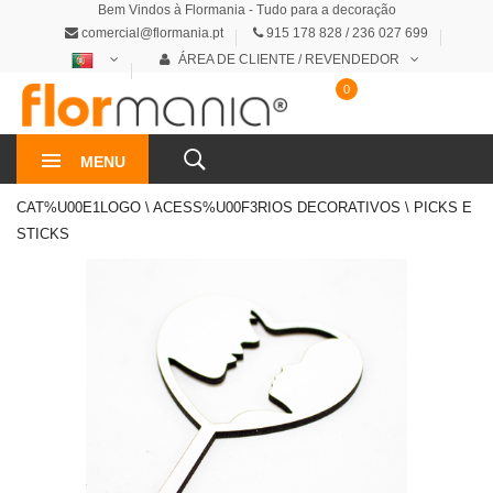
Bem Vindos à Flormania - Tudo para a decoração
comercial@flormania.pt
915 178 828 / 236 027 699
ÁREA DE CLIENTE / REVENDEDOR
0
0€
MENU
CAT%U00E1LOGO \ ACESS%U00F3RIOS DECORATIVOS \ PICKS E
STICKS