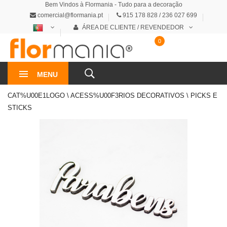
Bem Vindos à Flormania - Tudo para a decoração
comercial@flormania.pt
915 178 828 / 236 027 699
ÁREA DE CLIENTE / REVENDEDOR
0
0€
MENU
CAT%U00E1LOGO \ ACESS%U00F3RIOS DECORATIVOS \ PICKS E
STICKS