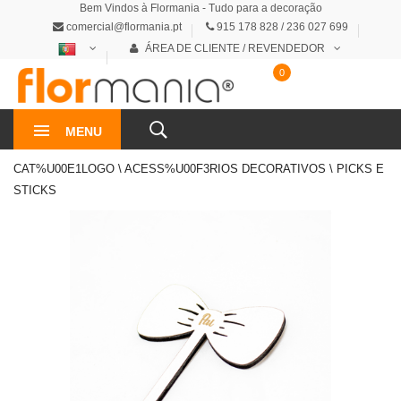
Bem Vindos à Flormania - Tudo para a decoração
comercial@flormania.pt
915 178 828 / 236 027 699
ÁREA DE CLIENTE / REVENDEDOR
0
0€
MENU
CAT%U00E1LOGO \ ACESS%U00F3RIOS DECORATIVOS \ PICKS E
STICKS