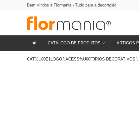
Bem Vindos à Flormania - Tudo para a decoração
CATÁLOGO DE PRODUTOS
ARTIGOS P
CAT%U00E1LOGO \ ACESS%U00F3RIOS DECORATIVOS \ 