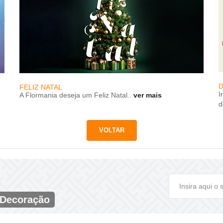
D
FELIZ NATAL
I
A Flormania deseja um Feliz Natal..
ver mais
d
 Decoração