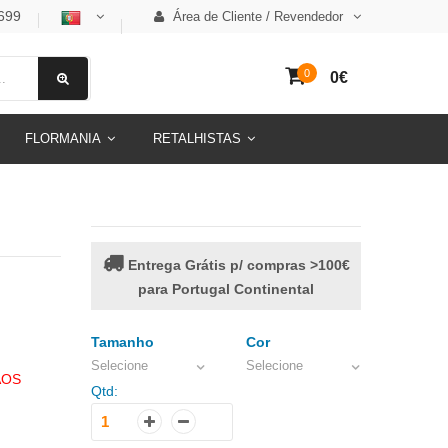
699
Área de Cliente / Revendedor
0
0€
FLORMANIA
RETALHISTAS
Entrega Grátis p/ compras >100€
para Portugal Continental
Tamanho
Cor
Selecione
Selecione
AOS
Qtd: