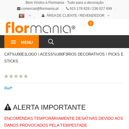
Bem Vindos à Flormania - Tudo para a decoração
comercial@flormania.pt
915 178 828 / 236 027 699
ÁREA DE CLIENTE / REVENDEDOR
0
0€
MENU
CAT%U00E1LOGO \ ACESS%U00F3RIOS DECORATIVOS \ PICKS E
STICKS
Refª:
ALERTA IMPORTANTE
ENCOMENDAS TEMPORÁRIAMENTE DESATIVAS DEVIDO AOS
DANOS PROVOCADOS PELA TEMPESTADE