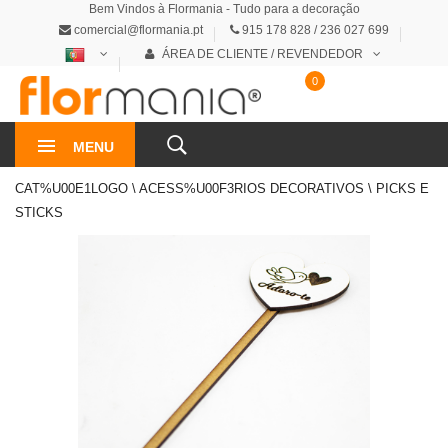
Bem Vindos à Flormania - Tudo para a decoração
comercial@flormania.pt
915 178 828 / 236 027 699
ÁREA DE CLIENTE / REVENDEDOR
0
0€
MENU
CAT%U00E1LOGO \ ACESS%U00F3RIOS DECORATIVOS \ PICKS E
STICKS