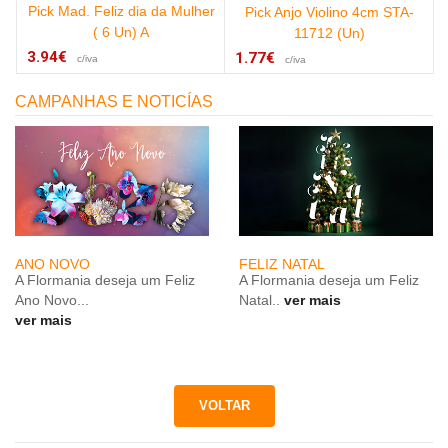
Pick Mad. Feliz dia da Mulher
(
Pick Anjo Violino 4cm STA-
( 6 Un) A
11712 (Un)
3.94€
1.77€
c/iva
c/iva
CAMPANHAS E NOTICÍAS
ANO NOVO
FELIZ NATAL
A Flormania deseja um Feliz
A Flormania deseja um Feliz
Ano Novo...
Natal..
ver mais
ver mais