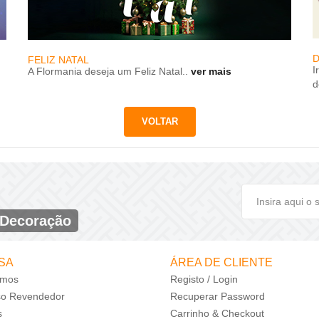
D
FELIZ NATAL
I
A Flormania deseja um Feliz Natal..
ver mais
d
 Decoração
SA
ÁREA DE CLIENTE
mos
Registo / Login
so Revendedor
Recuperar Password
s
Carrinho & Checkout