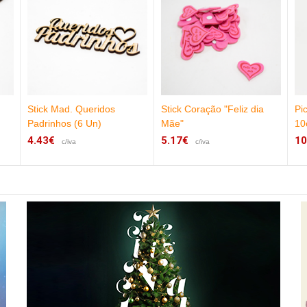
Stick Mad. Queridos
Stick Coração "Feliz dia
Pi
Padrinhos (6 Un)
Mãe"
10
4.43€
5.17€
10
c/iva
c/iva