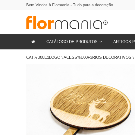
Bem Vindos à Flormania - Tudo para a decoração
CATÁLOGO DE PRODUTOS
ARTIGOS P
CAT%U00E1LOGO \ ACESS%U00F3RIOS DECORATIVOS \ 