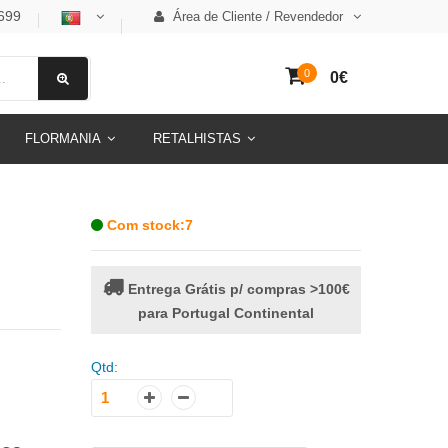
699
Área de Cliente / Revendedor
0
0€
FLORMANIA
RETALHISTAS
Com stock:7
Entrega Grátis p/ compras >100€
para Portugal Continental
Qtd: