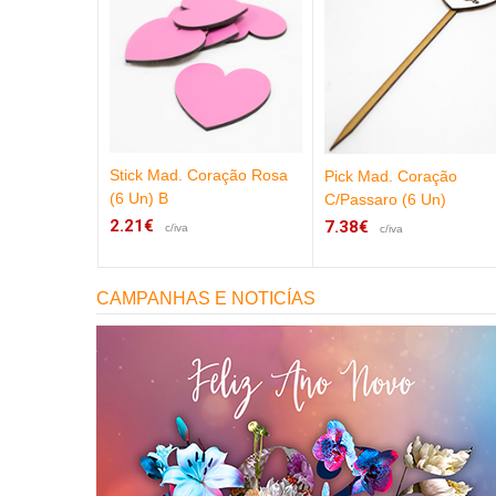
Stick Mad. Coração Rosa
VE 10x3cm
Pick Mad. Coração
(6 Un) B
C/Passaro (6 Un)
2.21€
7.38€
c/iva
c/iva
CAMPANHAS E NOTICÍAS