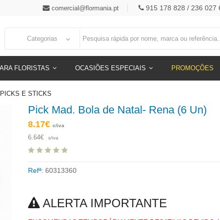
915 178 828 / 236 027 
comercial@flormania.pt
Categorias
ARA FLORISTAS
OCASIÕES ESPECIAIS
PROMOÇÕES
PICKS E STICKS
Pick Mad. Bola de Natal- Rena (6 Un)
8.17€
c/iva
6.64€
s/iva
Refª:
60313360
ALERTA IMPORTANTE