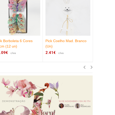
ck Borboleta 6 Cores
Pick Coelho Mad. Branco
Stick Mad.
cm (12 un)
(Un)
18x5cm (6 
.09€
2.41€
8.61€
c/iva
c/iva
c/iva