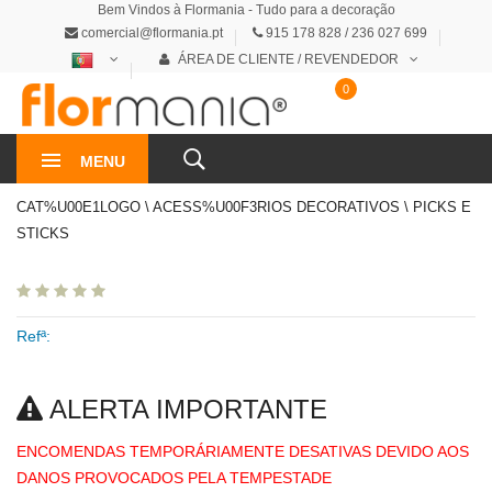
Bem Vindos à Flormania - Tudo para a decoração
comercial@flormania.pt
915 178 828 / 236 027 699
ÁREA DE CLIENTE / REVENDEDOR
0
0€
MENU
CAT%U00E1LOGO \ ACESS%U00F3RIOS DECORATIVOS \ PICKS E
STICKS
Refª:
ALERTA IMPORTANTE
ENCOMENDAS TEMPORÁRIAMENTE DESATIVAS DEVIDO AOS
DANOS PROVOCADOS PELA TEMPESTADE