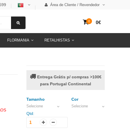
699
Área de Cliente / Revendedor
0
0€
FLORMANIA
RETALHISTAS
Entrega Grátis p/ compras >100€
para Portugal Continental
Tamanho
Cor
Selecione
Selecione
AOS
Qtd: