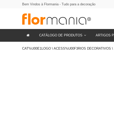
Bem Vindos à Flormania - Tudo para a decoração
CATÁLOGO DE PRODUTOS
ARTIGOS P
CAT%U00E1LOGO \ ACESS%U00F3RIOS DECORATIVOS \ 