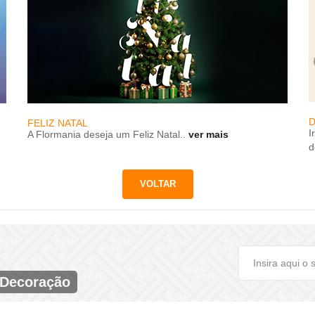
D
FELIZ NATAL
I
A Flormania deseja um Feliz Natal..
ver mais
d
 Decoração