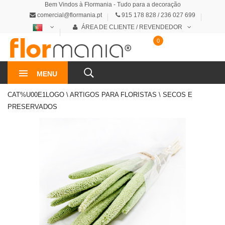
Bem Vindos à Flormania - Tudo para a decoração
comercial@flormania.pt
915 178 828 / 236 027 699
ÁREA DE CLIENTE / REVENDEDOR
0
0€
MENU
CAT%U00E1LOGO \ ARTIGOS PARA FLORISTAS \ SECOS E
PRESERVADOS