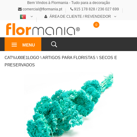
Bem Vindos à Flormania - Tudo para a decoração
comercial@flormania.pt
915 178 828 / 236 027 699
ÁREA DE CLIENTE / REVENDEDOR
0
0€
MENU
CAT%U00E1LOGO \ ARTIGOS PARA FLORISTAS \ SECOS E
PRESERVADOS