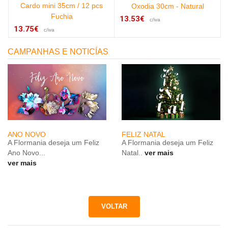
Cardo mini 35cm / 12 pcs
e
Oxodia 30cm - Natural
Fuchia
13.53€
c/iva
13.75€
c/iva
CAMPANHAS E NOTICÍAS
ANO NOVO
FELIZ NATAL
A Flormania deseja um Feliz
A Flormania deseja um Feliz
Ano Novo...
Natal..
ver mais
ver mais