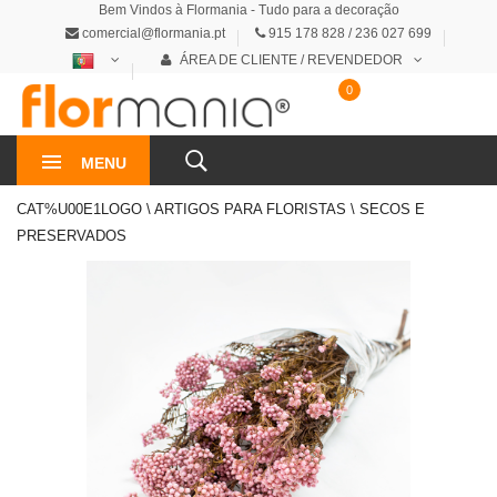
Bem Vindos à Flormania - Tudo para a decoração
comercial@flormania.pt
915 178 828 / 236 027 699
ÁREA DE CLIENTE / REVENDEDOR
0
0€
MENU
CAT%U00E1LOGO \ ARTIGOS PARA FLORISTAS \ SECOS E
PRESERVADOS