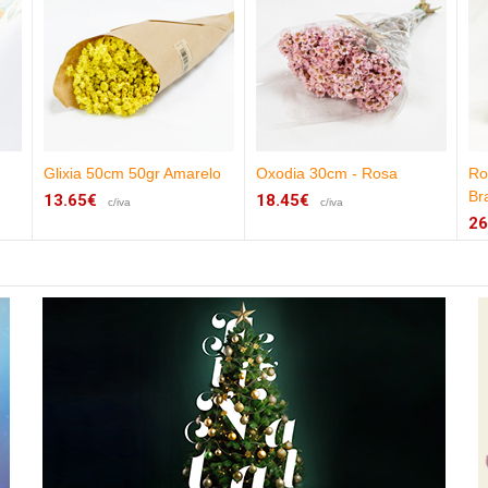
Glixia 50cm 50gr Amarelo
Oxodia 30cm - Rosa
Ro
Br
13.65€
18.45€
c/iva
c/iva
26