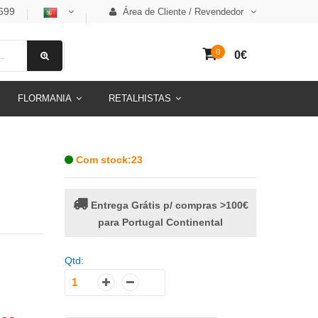
699
Área de Cliente / Revendedor
0
0€
FLORMANIA
RETALHISTAS
Com stock:23
Entrega Grátis p/ compras >100€
para Portugal Continental
Qtd: