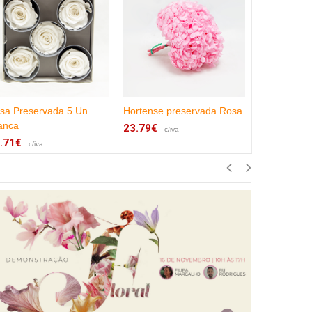
sa Preservada 5 Un.
Hortense preservada Rosa
Brooms 50c
anca
Velho
23.79€
c/iva
.71€
15.55€
c/iva
c/iv