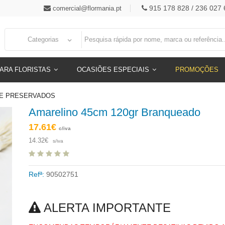
915 178 828 / 236 027 
comercial@flormania.pt
Categorias
ARA FLORISTAS
OCASIÕES ESPECIAIS
PROMOÇÕES
S E PRESERVADOS
Amarelino 45cm 120gr Branqueado
17.61€
c/iva
14.32€
s/iva
Refª:
90502751
ALERTA IMPORTANTE