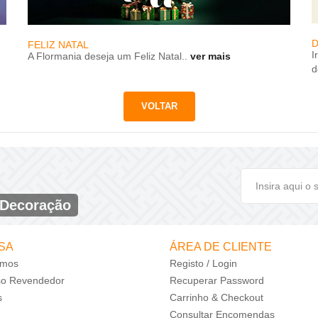
D
FELIZ NATAL
I
A Flormania deseja um Feliz Natal..
ver mais
d
 Decoração
SA
ÁREA DE CLIENTE
mos
Registo / Login
so Revendedor
Recuperar Password
s
Carrinho & Checkout
Consultar Encomendas