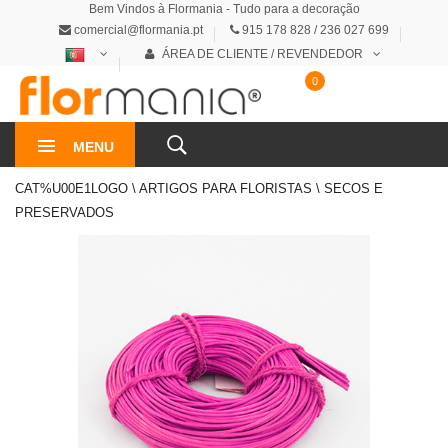
Bem Vindos à Flormania - Tudo para a decoração
comercial@flormania.pt
915 178 828 / 236 027 699
ÁREA DE CLIENTE / REVENDEDOR
0
0€
MENU
CAT%U00E1LOGO \ ARTIGOS PARA FLORISTAS \ SECOS E
PRESERVADOS