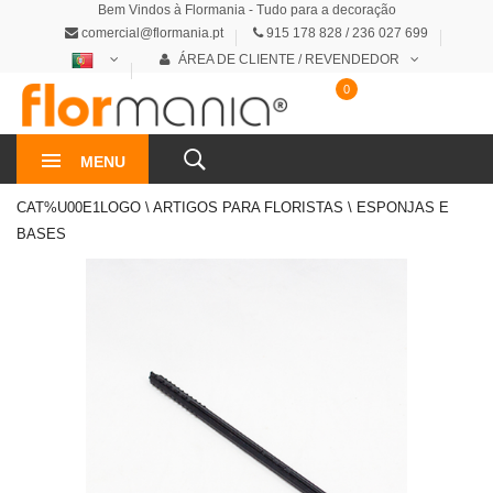
Bem Vindos à Flormania - Tudo para a decoração
comercial@flormania.pt
915 178 828 / 236 027 699
ÁREA DE CLIENTE / REVENDEDOR
0
0€
MENU
CAT%U00E1LOGO \ ARTIGOS PARA FLORISTAS \ ESPONJAS E
BASES