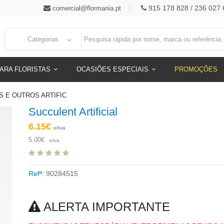
915 178 828 / 236 027 
comercial@flormania.pt
Categorias
ARA FLORISTAS
OCASIÕES ESPECIAIS
PROMOÇÕES
S E OUTROS ARTIFIC
Succulent Artificial
6.15€
c/iva
5.00€
s/iva
Refª:
90284515
ALERTA IMPORTANTE