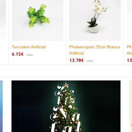
Succulent Artificial
Phalaenopsis 25cm Branca
Ph
Artificial
Art
6.15€
c/iva
13.78€
13
c/iva