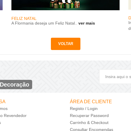
D
FELIZ NATAL
I
A Flormania deseja um Feliz Natal..
ver mais
d
 Decoração
SA
ÁREA DE CLIENTE
mos
Registo / Login
so Revendedor
Recuperar Password
s
Carrinho & Checkout
Consultar Encomendas