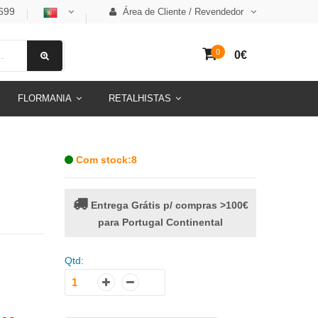
699
Área de Cliente / Revendedor
0
0€
FLORMANIA
RETALHISTAS
Com stock:8
Entrega Grátis p/ compras >100€
para Portugal Continental
Qtd: