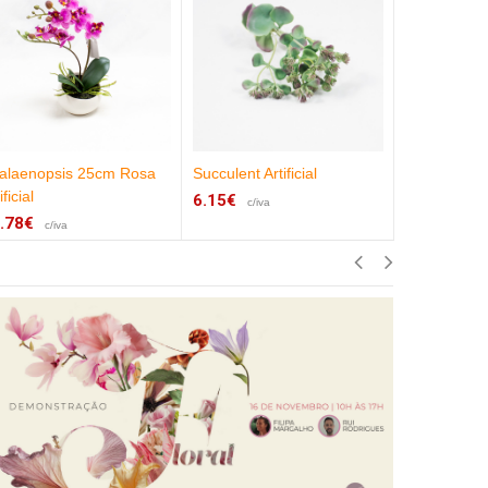
alaenopsis 25cm Rosa
Succulent Artificial
Phalaenops
ificial
Artificial
6.15€
c/iva
.78€
13.78€
c/iva
c/iv