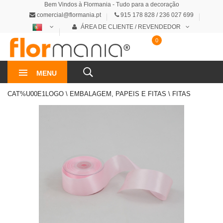
Bem Vindos à Flormania - Tudo para a decoração
comercial@flormania.pt
915 178 828 / 236 027 699
ÁREA DE CLIENTE / REVENDEDOR
0
0€
MENU
CAT%U00E1LOGO \ EMBALAGEM, PAPEIS E FITAS \ FITAS