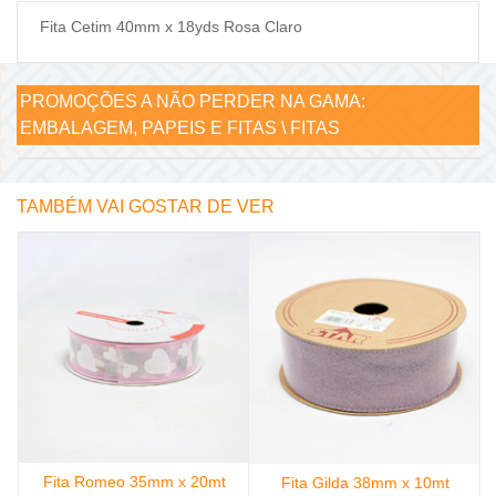
Fita Cetim 40mm x 18yds Rosa Claro
PROMOÇÕES A NÃO PERDER NA GAMA:
EMBALAGEM, PAPEIS E FITAS \ FITAS
TAMBÉM VAI GOSTAR DE VER
Fita Romeo 35mm x 20mt
X
Fita Gilda 38mm x 10mt