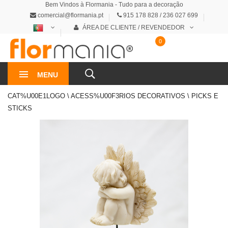
Bem Vindos à Flormania - Tudo para a decoração
comercial@flormania.pt
915 178 828 / 236 027 699
ÁREA DE CLIENTE / REVENDEDOR
0
0€
MENU
CAT%U00E1LOGO \ ACESS%U00F3RIOS DECORATIVOS \ PICKS E
STICKS