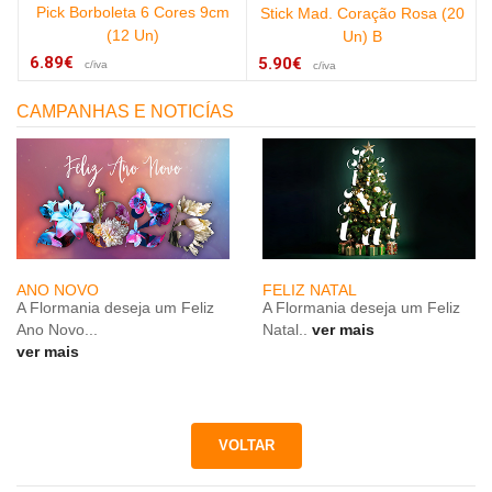
Pick Borboleta 6 Cores 9cm
Stick Mad. Coração Rosa (20
(12 Un)
Un) B
6.89€
5.90€
c/iva
c/iva
CAMPANHAS E NOTICÍAS
ANO NOVO
FELIZ NATAL
A Flormania deseja um Feliz
A Flormania deseja um Feliz
Ano Novo...
Natal..
ver mais
ver mais