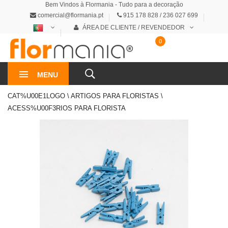
Bem Vindos à Flormania - Tudo para a decoração
comercial@flormania.pt
915 178 828 / 236 027 699
ÁREA DE CLIENTE / REVENDEDOR
0
0€
MENU
CAT%U00E1LOGO \ ARTIGOS PARA FLORISTAS \
ACESS%U00F3RIOS PARA FLORISTA