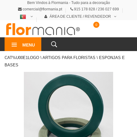
Bem Vindos à Flormania - Tudo para a decoração
comercial@flormania.pt
915 178 828 / 236 027 699
ÁREA DE CLIENTE / REVENDEDOR
0
0€
MENU
CAT%U00E1LOGO \ ARTIGOS PARA FLORISTAS \ ESPONJAS E
BASES